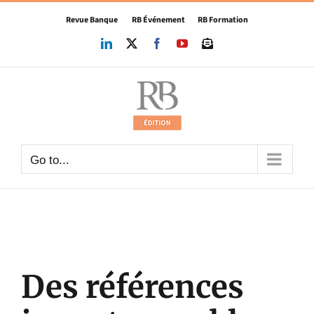
Skip
Revue Banque
RB Événement
RB Formation
to
content
LinkedIn
X
Facebook
YouTube
Newsletter
Go to...
Des références