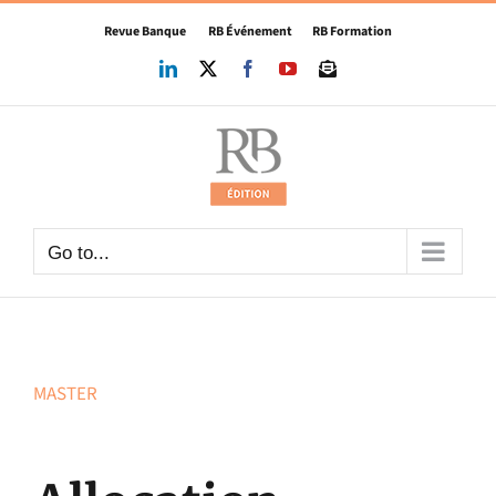
Skip
Revue Banque
RB Événement
RB Formation
to
content
LinkedIn
X
Facebook
YouTube
Newsletter
Go to...
MASTER