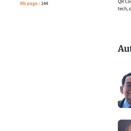
QR Cod
Nb page :
144
tech, 
Au