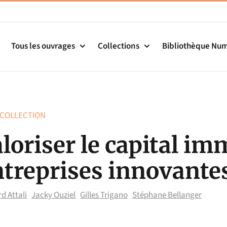
Tous les ouvrages
Collections
Bibliothèque Nu
 COLLECTION
loriser le capital im
ntreprises innovante
d Attali
Jacky Ouziel
Gilles Trigano
Stéphane Bellanger