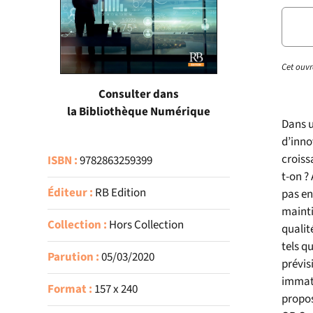
Cet ouvr
Consulter dans
la Bibliothèque Numérique
Dans u
d’inno
croiss
ISBN :
9782863259399
t-on ? 
Éditeur :
RB Edition
pas en
mainti
Collection :
Hors Collection
qualit
tels q
Parution :
05/03/2020
prévis
immaté
Format :
157 x 240
propos