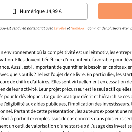
Numérique 14,99 €
age est vendu en partenariat avec
Eyrolles
et
Numilog
| Commander plusieurs exemp
n environnement où la compétitivité est un leitmotiv, les entrepr
vation. Elles doivent bénéficier d’un contexte favorable pour déve
ance. Aussi, est-il important de quantifier le besoin en capitaux
Avec quels outils ? Tel est l’objet de ce livre. En particulier, les s
core de chiffre d’affaires. Elles sont virtuellement en cessation d
en de leur activité. Leur projet précurseur est le seul actif qu’elle
és pour le développer. Ce guide pratique décrit et hiérarchise ces 
ue l’éligibilité aux aides publiques, l’implication des investisseurs
ionnel. Partant de cette présentation, les auteurs exposent une
riel à partir d’exemples issus de cas concrets dans plusieurs secteur
ent un outil de valorisation d’une start-up à l’usage des investiss