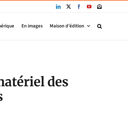
LinkedIn
X
Facebook
YouTube
Newsletter
mérique
En images
Maison d’édition
matériel des
s