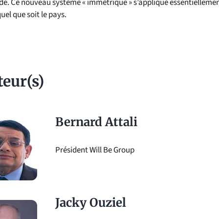
e. Ce nouveau système « immétrique » s’applique essentiellemen
quel que soit le pays.
teur(s)
Bernard Attali
Président Will Be Group
Jacky Ouziel