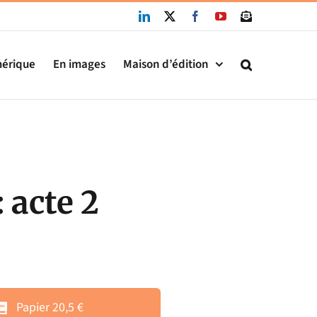
LinkedIn
X
Facebook
YouTube
Newsletter
mérique
En images
Maison d’édition
 acte 2
Papier 20,5 €