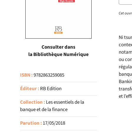
Cet ouvr
Ni tsu
contex
Consulter dans
notamm
la Bibliothèque Numérique
ou con
régula
banque
ISBN :
9782863259085
Bankin
Éditeur :
RB Edition
transf
et l’e
Collection :
Les essentiels de la
banque et de la finance
Parution :
17/05/2018