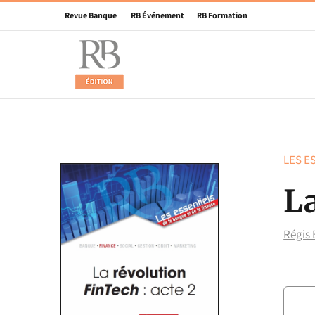
Skip
Revue Banque
RB Événement
RB Formation
to
content
LES E
La
Régis