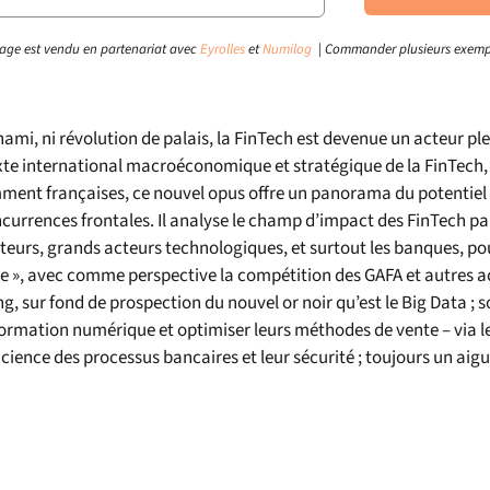
age est vendu en partenariat avec
Eyrolles
et
Numilog
| Commander plusieurs exemp
nami, ni révolution de palais, la FinTech est devenue un acteur plei
te international macroéconomique et stratégique de la FinTech, 
ent françaises, ce nouvel opus offre un panorama du potentiel de
currences frontales. Il analyse le champ d’impact des FinTech pa
teurs, grands acteurs technologiques, et surtout les banques, pour 
 », avec comme perspective la compétition des GAFA et autres a
g, sur fond de prospection du nouvel or noir qu’est le Big Data ;
ormation numérique et optimiser leurs méthodes de vente – via le
fficience des processus bancaires et leur sécurité ; toujours un aig