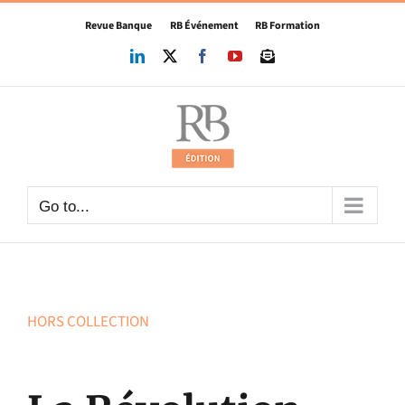
Skip
Revue Banque
RB Événement
RB Formation
to
content
LinkedIn
X
Facebook
YouTube
Newsletter
Go to...
HORS COLLECTION