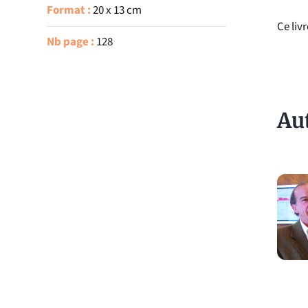
Format :
20 x 13 cm
Ce liv
Nb page :
128
Au