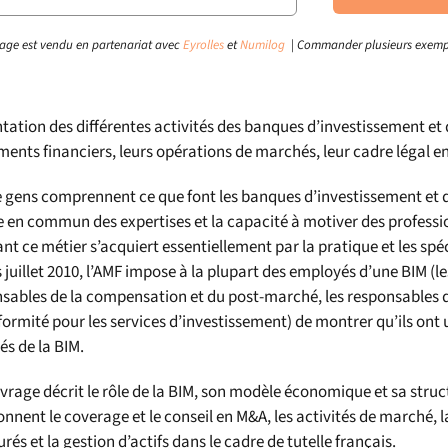
age est vendu en partenariat avec
Eyrolles
et
Numilog
| Commander plusieurs exemp
tation des différentes activités des banques d’investissement et 
ments financiers, leurs opérations de marchés, leur cadre légal en
 gens comprennent ce que font les banques d’investissement et de
e en commun des expertises et la capacité à motiver des profess
nt ce métier s’acquiert essentiellement par la pratique et les sp
 juillet 2010, l’AMF impose à la plupart des employés d’une BIM (les 
sables de la compensation et du post-marché, les responsables de
formité pour les services d’investissement) de montrer qu’ils ont
tés de la BIM.
vrage décrit le rôle de la BIM, son modèle économique et sa struct
onnent le coverage et le conseil en M&A, les activités de marché, l
urés et la gestion d’actifs dans le cadre de tutelle français.