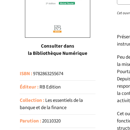
Cet ouvr
Présen
instru
Consulter dans
la Bibliothèque Numérique
Peu de
la mis
Pourta
ISBN :
9782863255674
Depuis
respon
Éditeur :
RB Edition
la con
Collection :
Les essentiels de la
activi
banque et de la finance
Cet ou
Parution :
20110320
foncti
struct