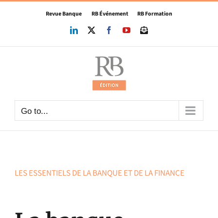
Skip
Revue Banque
RB Événement
RB Formation
to
content
LinkedIn
X
Facebook
YouTube
Newsletter
Go to...
LES ESSENTIELS DE LA BANQUE ET DE LA FINANCE