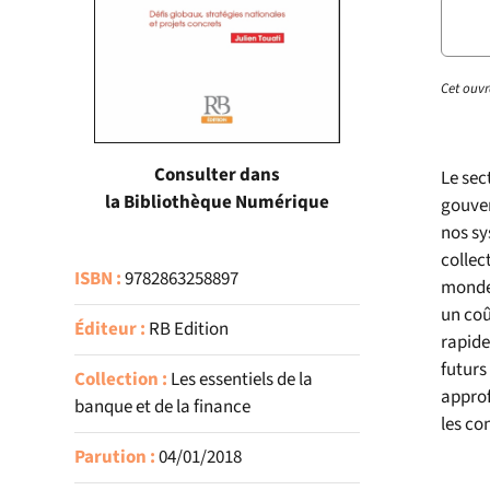
Cet ouvr
Consulter dans
Le sec
la Bibliothèque Numérique
gouver
nos sy
collec
ISBN :
9782863258897
monde 
un coû
Éditeur :
RB Edition
rapide
futurs
Collection :
Les essentiels de la
approf
banque et de la finance
les co
Parution :
04/01/2018