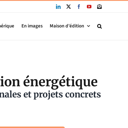
LinkedIn
X
Facebook
YouTube
Newsletter
mérique
En images
Maison d’édition
tion énergétique
nales et projets concrets