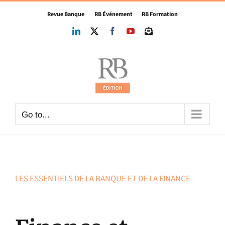
Skip
Revue Banque
RB Événement
RB Formation
to
content
LinkedIn
X
Facebook
YouTube
Newsletter
Go to...
LES ESSENTIELS DE LA BANQUE ET DE LA FINANCE