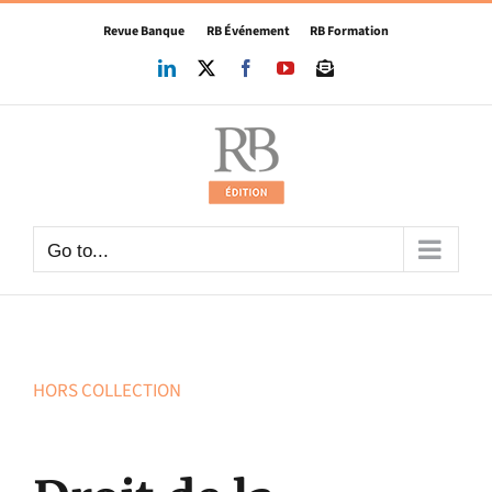
Skip
Revue Banque
RB Événement
RB Formation
to
content
LinkedIn
X
Facebook
YouTube
Newsletter
Go to...
HORS COLLECTION