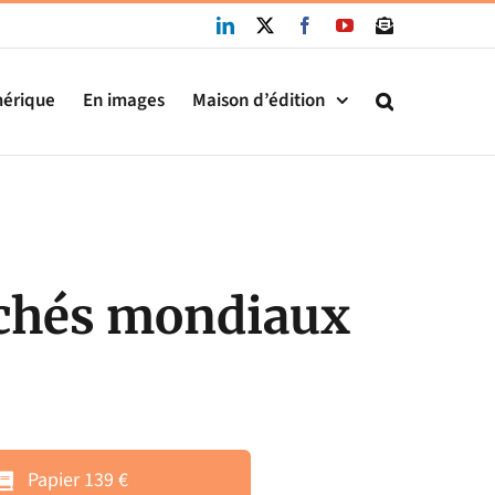
LinkedIn
X
Facebook
YouTube
Newsletter
mérique
En images
Maison d’édition
rchés mondiaux
Papier 139 €