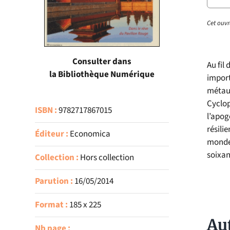
Cet ouvr
Consulter dans
Au fil
la Bibliothèque Numérique
import
métaux
Cyclop
ISBN :
9782717867015
l’apog
résili
Éditeur :
Economica
monde 
soixan
Collection :
Hors collection
Parution :
16/05/2014
Format :
185 x 225
Au
Nb page :