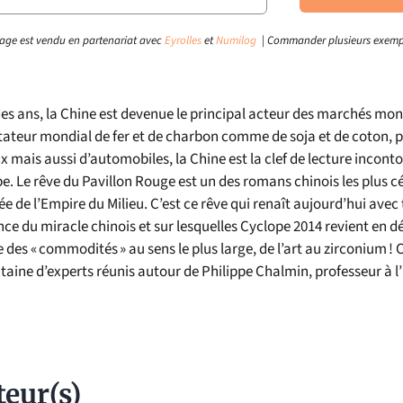
age est vendu en partenariat avec
Eyrolles
et
Numilog
| Commander plusieurs exemp
 des ans, la Chine est devenue le principal acteur des marchés m
ateur mondial de fer et de charbon comme de soja et de coton,
 mais aussi d’automobiles, la Chine est la clef de lecture incon
e. Le rêve du Pavillon Rouge est un des romans chinois les plus cél
ée de l’Empire du Milieu. C’est ce rêve qui renaît aujourd’hui avec 
ence du miracle chinois et sur lesquelles Cyclope 2014 revient en dé
des « commodités » au sens le plus large, de l’art au zirconium !
taine d’experts réunis autour de Philippe Chalmin, professeur à l
teur(s)